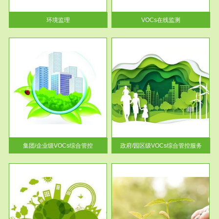
率达...
环境监理
VOCs在线监测
服务范围
控
政府/园区级VOCs综合管控服务
找到
根据《石化行业挥发性有机物综
排放
合整治方案》文件要求，到2017
年，全...
集团/企业级VOCs综合管控
政府/园区级VOCs综合管控服务
服务范围