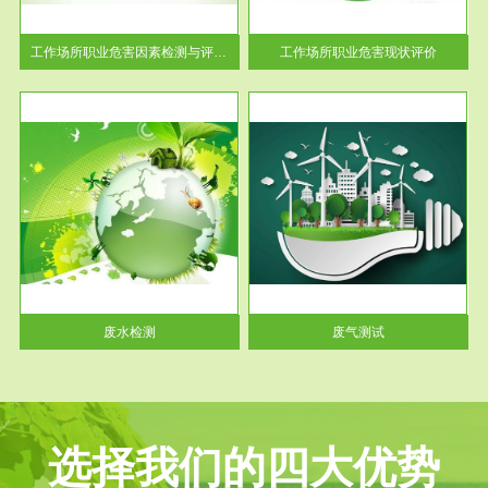
解工
-通过质谱分析等多种手段明确
与浓
工作场...
工作场所职业危害因素检测与评价...
工作场所职业危害现状评价
服务范围
废气测试
工厂
检测范围工业废气检测包括有机
水、
废气和无机废气。有机废气主要
包括...
废水检测
废气测试
选择我们的四大优势