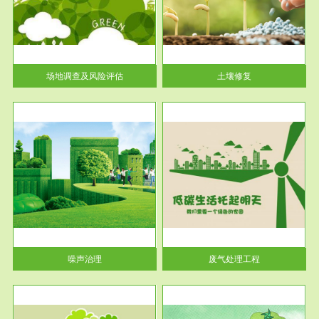
土壤修复
关停
或者
场地调查及风险评估
土壤修复
服务范围
废气处理工程
噪声治理
废气处理工程