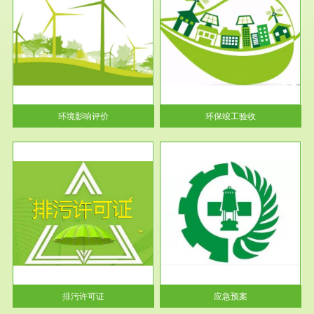
服务范围
环保竣工验收
护
根据《建设项目环境保护管理条
利
例》第十七条 编制环境影响报
告书、...
环境影响评价
环保竣工验收
服务范围
应急预案
许可
根据《中华人民共和国环境保护
环境
法》第十九条 企业事业单位应
当按照...
排污许可证
应急预案