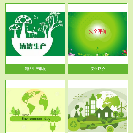
服务范围
安全评价
生产
安全评价安全评价目的是查找、
暂行
分析和预测工程、系统、生产经
营活...
清洁生产审核
安全评价
服务范围
VOCs在线监测
目环
根据《重点区域大气污染防
要辅
治“十二五”规划》有机废气净化