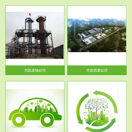
服务范围
市政固废处理
人民
蔚蓝生态环境科技所从事的市政
》的
废物处理业务包括市政废物的处
理处...
危险废物处理
市政固废处理
服务范围
与评
工作场所职业危害现状评价
【现状评价意义】：具体因素---