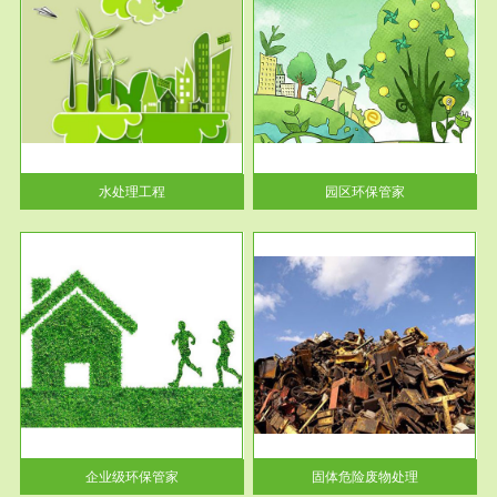
服务范围
园区环保管家
2016 年 4 月，环保部下发《关
于积极发挥环境保护作用促进供
给侧结...
水处理工程
园区环保管家
服务范围
固体危险废物处理
法情
固体废物解释：固体废物是指人
性及
们在生产建设、日常生活和其他
活动中...
企业级环保管家
固体危险废物处理