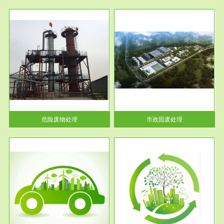
服务范围
市政固废处理
人民
蔚蓝生态环境科技所从事的市政
》的
废物处理业务包括市政废物的处
理处...
危险废物处理
市政固废处理
服务范围
与评
工作场所职业危害现状评价
【现状评价意义】：具体因素---