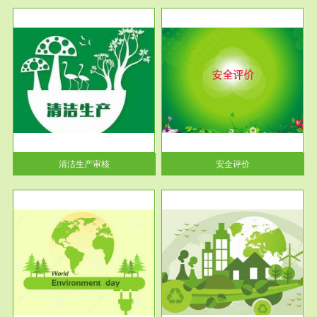
服务范围
安全评价
生产
安全评价安全评价目的是查找、
暂行
分析和预测工程、系统、生产经
营活...
清洁生产审核
安全评价
服务范围
VOCs在线监测
目环
根据《重点区域大气污染防
要辅
治“十二五”规划》有机废气净化