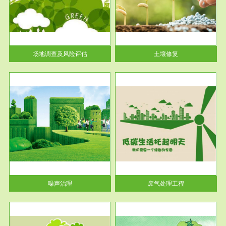
土壤修复
关停
或者
场地调查及风险评估
土壤修复
服务范围
废气处理工程
噪声治理
废气处理工程