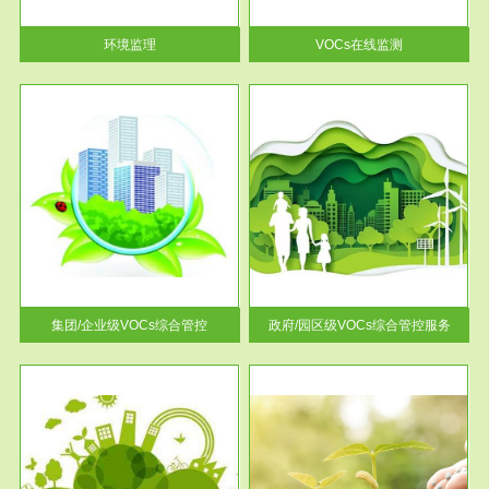
率达...
环境监理
VOCs在线监测
服务范围
控
政府/园区级VOCs综合管控服务
找到
根据《石化行业挥发性有机物综
排放
合整治方案》文件要求，到2017
年，全...
集团/企业级VOCs综合管控
政府/园区级VOCs综合管控服务
服务范围