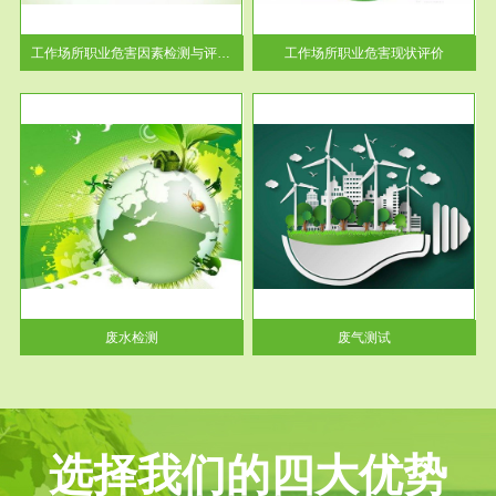
解工
-通过质谱分析等多种手段明确
与浓
工作场...
工作场所职业危害因素检测与评价...
工作场所职业危害现状评价
服务范围
废气测试
工厂
检测范围工业废气检测包括有机
水、
废气和无机废气。有机废气主要
包括...
废水检测
废气测试
选择我们的四大优势