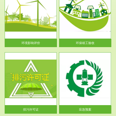
服务范围
环保竣工验收
护
根据《建设项目环境保护管理条
利
例》第十七条 编制环境影响报
告书、...
环境影响评价
环保竣工验收
服务范围
应急预案
许可
根据《中华人民共和国环境保护
环境
法》第十九条 企业事业单位应
当按照...
排污许可证
应急预案