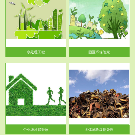
服务范围
园区环保管家
2016 年 4 月，环保部下发《关
于积极发挥环境保护作用促进供
给侧结...
水处理工程
园区环保管家
服务范围
固体危险废物处理
法情
固体废物解释：固体废物是指人
性及
们在生产建设、日常生活和其他
活动中...
企业级环保管家
固体危险废物处理