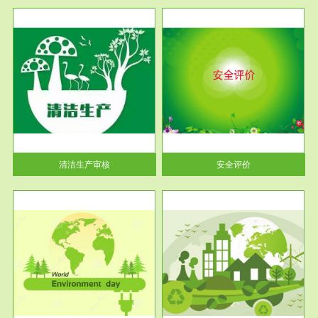
服务范围
安全评价
生产
安全评价安全评价目的是查找、
暂行
分析和预测工程、系统、生产经
营活...
清洁生产审核
安全评价
服务范围
VOCs在线监测
目环
根据《重点区域大气污染防
要辅
治“十二五”规划》有机废气净化