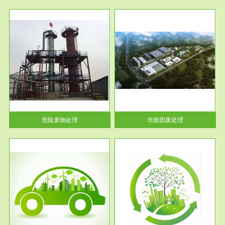
服务范围
市政固废处理
人民
蔚蓝生态环境科技所从事的市政
》的
废物处理业务包括市政废物的处
理处...
危险废物处理
市政固废处理
服务范围
与评
工作场所职业危害现状评价
【现状评价意义】：具体因素---