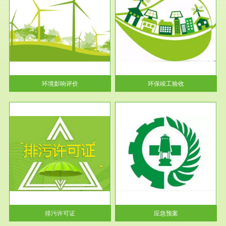
服务范围
环保竣工验收
护
根据《建设项目环境保护管理条
利
例》第十七条 编制环境影响报
告书、...
环境影响评价
环保竣工验收
服务范围
应急预案
许可
根据《中华人民共和国环境保护
环境
法》第十九条 企业事业单位应
当按照...
排污许可证
应急预案