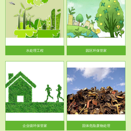
服务范围
园区环保管家
2016 年 4 月，环保部下发《关
于积极发挥环境保护作用促进供
给侧结...
水处理工程
园区环保管家
服务范围
固体危险废物处理
法情
固体废物解释：固体废物是指人
性及
们在生产建设、日常生活和其他
活动中...
企业级环保管家
固体危险废物处理