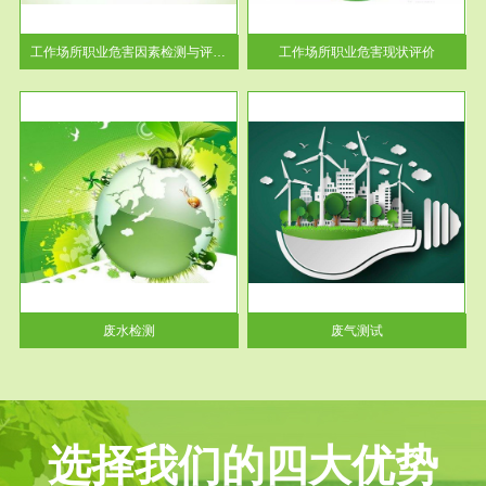
解工
-通过质谱分析等多种手段明确
与浓
工作场...
工作场所职业危害因素检测与评价...
工作场所职业危害现状评价
服务范围
废气测试
工厂
检测范围工业废气检测包括有机
水、
废气和无机废气。有机废气主要
包括...
废水检测
废气测试
选择我们的四大优势