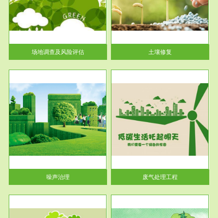
土壤修复
关停
或者
场地调查及风险评估
土壤修复
服务范围
废气处理工程
噪声治理
废气处理工程