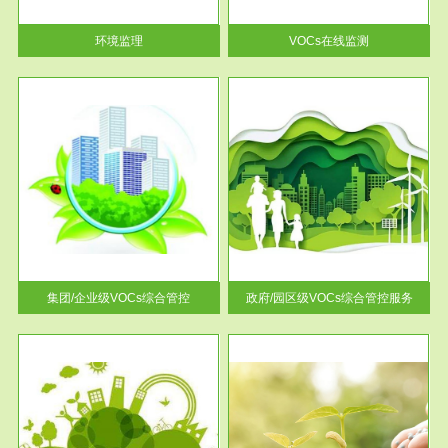
率达...
环境监理
VOCs在线监测
服务范围
控
政府/园区级VOCs综合管控服务
找到
根据《石化行业挥发性有机物综
排放
合整治方案》文件要求，到2017
年，全...
集团/企业级VOCs综合管控
政府/园区级VOCs综合管控服务
服务范围